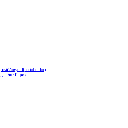
r, óstöðugandi, olíuheldur)
gataður filtpoki