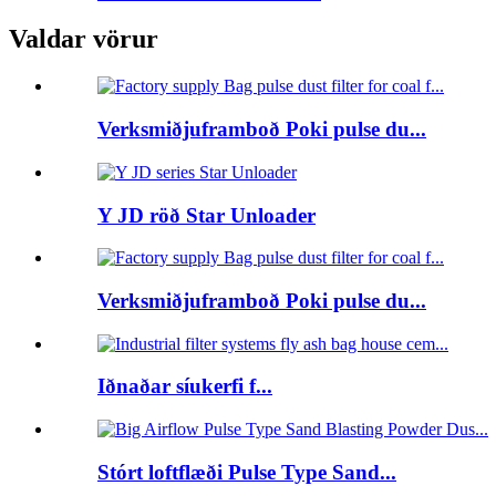
Valdar vörur
Verksmiðjuframboð Poki pulse du...
Y JD röð Star Unloader
Verksmiðjuframboð Poki pulse du...
Iðnaðar síukerfi f...
Stórt loftflæði Pulse Type Sand...