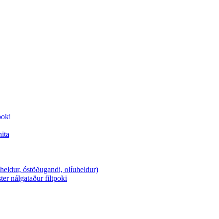
poki
hita
sheldur, óstöðugandi, olíuheldur)
ter nálgataður filtpoki