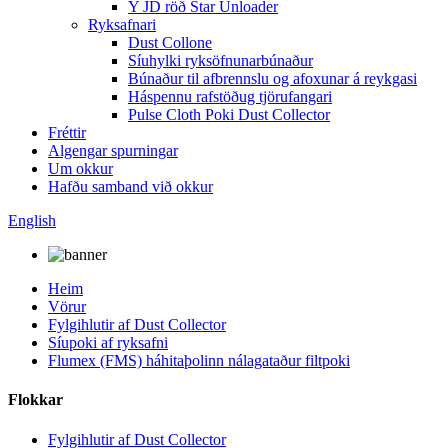
Y JD röð Star Unloader
Ryksafnari
Dust Collone
Síuhylki ryksöfnunarbúnaður
Búnaður til afbrennslu og afoxunar á reykgasi
Háspennu rafstöðug tjörufangari
Pulse Cloth Poki Dust Collector
Fréttir
Algengar spurningar
Um okkur
Hafðu samband við okkur
English
Heim
Vörur
Fylgihlutir af Dust Collector
Síupoki af ryksafni
Flumex (FMS) háhitaþolinn nálagataður filtpoki
Flokkar
Fylgihlutir af Dust Collector