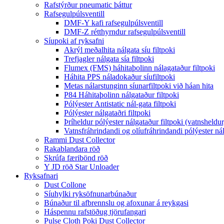
Rafstýrður pneumatic þáttur
Rafsegulpúlsventill
DMF-Y kafi rafsegulpúlsventill
DMF-Z rétthyrndur rafsegulpúlsventill
Síupoki af ryksafni
Akrýl meðalhita nálgata síu filtpoki
Trefjagler nálgata sía filtpoki
Flumex (FMS) háhitaþolinn nálagataður filtpoki
Háhita PPS náladokaður síufiltpoki
Metas nálarstunginn síunarfiltpoki við háan hita
P84 Háhitaþolinn nálgataður filtpoki
Pólýester Antistatic nál-gata filtpoki
Pólýester nálgataðri filtpoki
Þríheldur pólýester nálgataður filtpoki (vatnsheldu
Vatnsfráhrindandi og olíufráhrindandi pólýester nál
Rammi Dust Collector
Rakablandara röð
Skrúfa færibönd röð
Y JD röð Star Unloader
Ryksafnari
Dust Collone
Síuhylki ryksöfnunarbúnaður
Búnaður til afbrennslu og afoxunar á reykgasi
Háspennu rafstöðug tjörufangari
Pulse Cloth Poki Dust Collector