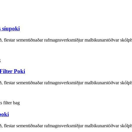
 síupoki
ið, flestar sementiðnaðar rafmagnsverksmiðjur malbikunarstöðvar skólp
Filter Poki
ið, flestar sementiðnaðar rafmagnsverksmiðjur malbikunarstöðvar skólp
poki
ið, flestar sementiðnaðar rafmagnsverksmiðjur malbikunarstöðvar skólp