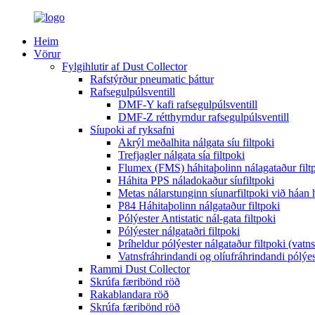
Heim
Vörur
Fylgihlutir af Dust Collector
Rafstýrður pneumatic þáttur
Rafsegulpúlsventill
DMF-Y kafi rafsegulpúlsventill
DMF-Z rétthyrndur rafsegulpúlsventill
Síupoki af ryksafni
Akrýl meðalhita nálgata síu filtpoki
Trefjagler nálgata sía filtpoki
Flumex (FMS) háhitaþolinn nálagataður filt
Háhita PPS náladokaður síufiltpoki
Metas nálarstunginn síunarfiltpoki við háan 
P84 Háhitaþolinn nálgataður filtpoki
Pólýester Antistatic nál-gata filtpoki
Pólýester nálgataðri filtpoki
Þríheldur pólýester nálgataður filtpoki (vatn
Vatnsfráhrindandi og olíufráhrindandi pólýes
Rammi Dust Collector
Skrúfa færibönd röð
Rakablandara röð
Skrúfa færibönd röð