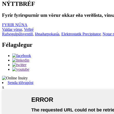
NÝTTBRÉF
Fyrir fyrirspurnir um vörur okkar eða verðlista, vi
FYRIR NÚNA
Valdar vörur
,
Veftré
Rafsegulpúlsventill
,
Iðnaðarpokasía
,
Elektrostatik Precipitator
,
Notar r
Félagslegur
Senda tölvupóst
x