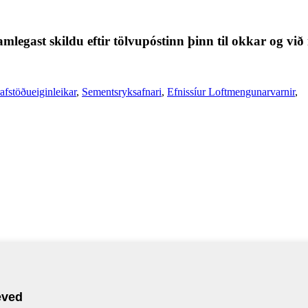
nsamlegast skildu eftir tölvupóstinn þinn til okkar o
afstöðueiginleikar
,
Sementsryksafnari
,
Efnissíur Loftmengunarvarnir
,