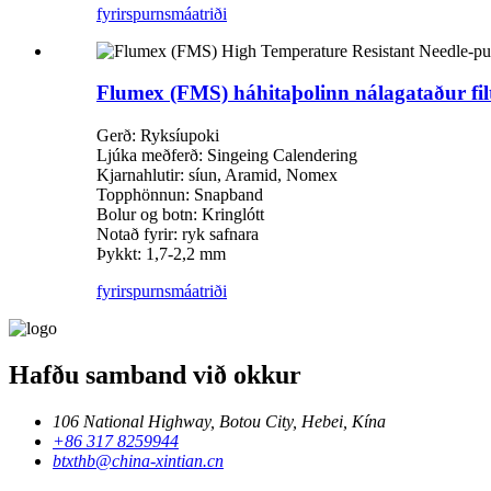
fyrirspurn
smáatriði
Flumex (FMS) háhitaþolinn nálagataður fil
Gerð: Ryksíupoki
Ljúka meðferð: Singeing Calendering
Kjarnahlutir: síun, Aramid, Nomex
Topphönnun: Snapband
Bolur og botn: Kringlótt
Notað fyrir: ryk safnara
Þykkt: 1,7-2,2 mm
fyrirspurn
smáatriði
Hafðu samband við okkur
106 National Highway, Botou City, Hebei, Kína
+86 317 8259944
btxthb@china-xintian.cn